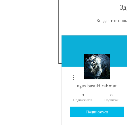
Зд
Когда этот пол
Другие действия
agus basuki rahmat
0
0
Подписчиков
Подписок
Подписаться