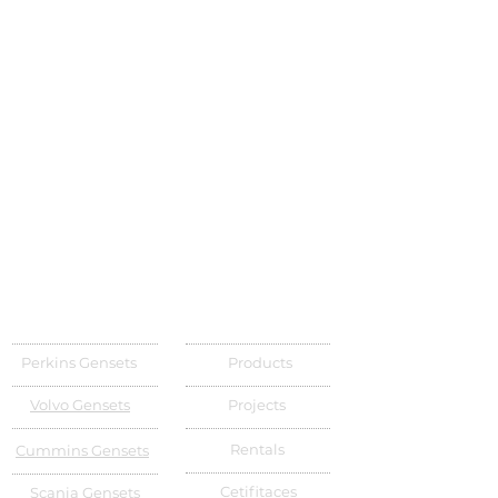
Perkins Gensets
Products
Volvo Gensets
Projects
Rentals
Cummins Gensets
Cetifitaces
Scania Gensets