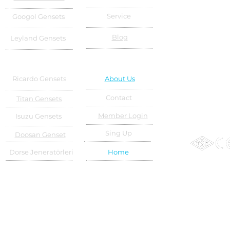
Service
Googol Gensets
Blog
Leyland Gensets
Ricardo Gensets
About Us
Contact
Titan Gensets
Member Login
Isuzu Gensets
Sing Up
Doosan Genset
Dorse Jeneratörleri
Home