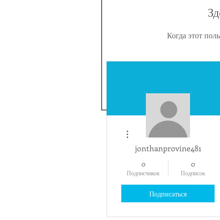
Зд
Когда этот пол
Другие действия
jonthanprovine481
0
0
Подписчиков
Подписок
Подписаться