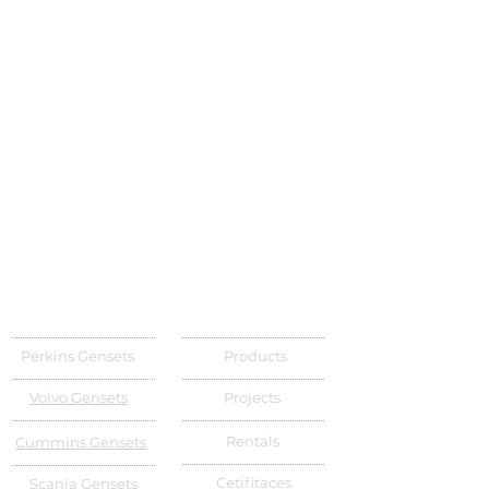
Perkins Gensets
Products
Volvo Gensets
Projects
Rentals
Cummins Gensets
Cetifitaces
Scania Gensets