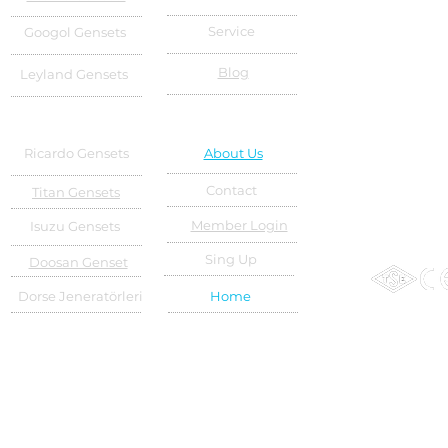
Service
Googol Gensets
Blog
Leyland Gensets
Ricardo Gensets
About Us
Contact
Titan Gensets
Member Login
Isuzu Gensets
Sing Up
Doosan Genset
Dorse Jeneratörleri
Home