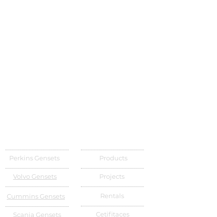
Perkins Gensets
Products
Volvo Gensets
Projects
Rentals
Cummins Gensets
Cetifitaces
Scania Gensets