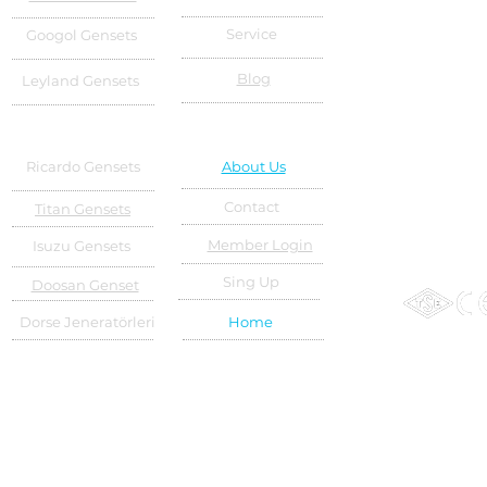
Service
Googol Gensets
Blog
Leyland Gensets
Ricardo Gensets
About Us
Contact
Titan Gensets
Member Login
Isuzu Gensets
Sing Up
Doosan Genset
Dorse Jeneratörleri
Home