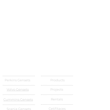
Perkins Gensets
Products
Volvo Gensets
Projects
Rentals
Cummins Gensets
Cetifitaces
Scania Gensets