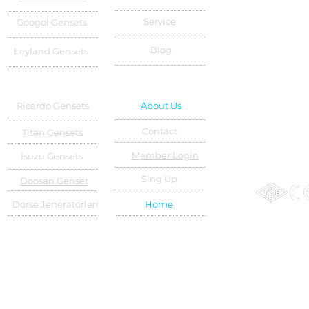
Service
Googol Gensets
Blog
Leyland Gensets
Ricardo Gensets
About Us
Contact
Titan Gensets
Member Login
Isuzu Gensets
Sing Up
Doosan Genset
Dorse Jeneratörleri
Home