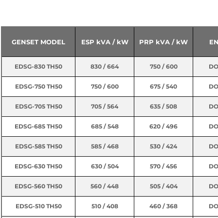
50 HZ - 230 / 400V
GENSET MODEL
ESP kVA / kW
PRP kVA / kW
EN
EDSG-830 TH50
830 / 664
750 / 600
DO
EDSG-750 TH50
750 / 600
675 / 540
DO
EDSG-705 TH50
705 / 564
635 / 508
DO
EDSG-685 TH50
685 / 548
620 / 496
DO
EDSG-585 TH50
585 / 468
530 / 424
DO
EDSG-630 TH50
630 / 504
570 / 456
DO
EDSG-560 TH50
560 / 448
505 / 404
DO
EDSG-510 TH50
510 / 408
460 / 368
DO