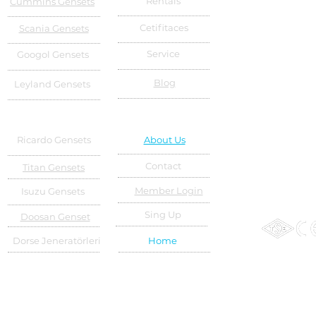
Rentals
Cummins Gensets
Cetifitaces
Scania Gensets
Service
Googol Gensets
Blog
Leyland Gensets
Ricardo Gensets
About Us
Contact
Titan Gensets
Member Login
Isuzu Gensets
Sing Up
Doosan Genset
Dorse Jeneratörleri
Home