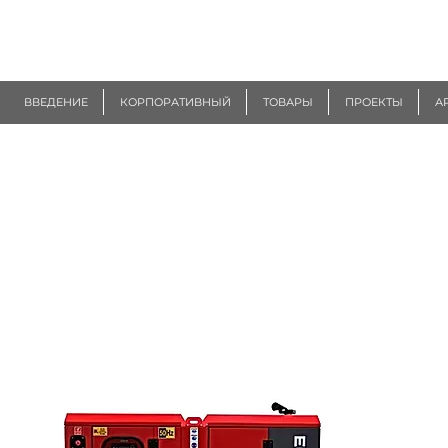
R
EUROGEN
ВВЕДЕНИЕ
КОРПОРАТИВНЫЙ
ТОВАРЫ
ПРОЕКТЫ
А
EDSG SERISI JENERATÖR SETLERİ
GENELÖZELLİKLER
50 HZ - 400V / 60 HZ 480V