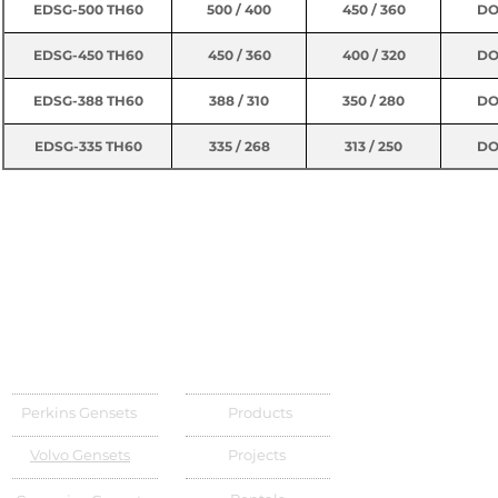
EDSG-500 TH60
500 / 400
450 / 360
DO
EDSG-135 TH50
135 / 108
125 / 100
DO
EDSG-450 TH60
450 / 360
400 / 320
DO
EDSG-388 TH60
388 / 310
350 / 280
DO
EDSG-335 TH60
335 / 268
313 / 250
DO
EDSG-275 TH60
275 / 220
250 / 200
DO
EDSG-250 TH60
250 / 200
225 / 180
DO
EDSG-206 TH60
206 / 165
188 / 150
DO
Perkins Gensets
Products
Volvo Gensets
Projects