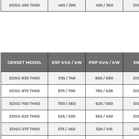
EDSG-495 TH50
495 / 396
450 / 360
DO
EDSG-460 TH50
460 / 368
415 / 332
DO
EDSG-400 TH50
400 / 320
360 / 288
DO
EDSG-355 TH50
355 / 284
320 / 256
DO
60 HZ -277 / 480V
EDSG-310 TH50
310 / 248
280 / 224
DO
GENSET MODEL
ESP kVA / kW
PRP kVA / kW
EN
EDSG-935 TH60
935 / 748
850 / 680
DO
EDSG-255 TH50
255 / 204
230 / 184
DO
EDSG-875 TH60
875 / 700
785 / 628
DO
EDSG-255 TH50
EDSG-700 TH60
700 / 560
625 / 500
DO
EDSG-225 TH50
225 / 180
205 / 164
DO
EDSG-625 TH60
625 / 500
563 / 450
DO
EDSG-185 TH50
185 / 148
170 / 136
DO
EDSG-575 TH60
575 / 460
520 / 416
DO
EDSG-170 TH50
170 / 136
155 / 124
DO