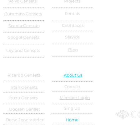
Volvo Gensets
Projects
Rentals
Cummins Gensets
Cetifitaces
Scania Gensets
Service
Googol Gensets
Blog
Leyland Gensets
Ricardo Gensets
About Us
Contact
Titan Gensets
Member Login
Isuzu Gensets
Sing Up
Doosan Genset
Dorse Jeneratörleri
Home