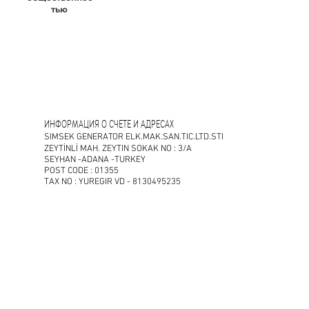
тью
ИНФОРМАЦИЯ О СЧЕТЕ И АДРЕСАХ
SIMSEK GENERATOR ELK.MAK.SAN.TIC.LTD.STI
ZEYTİNLİ MAH. ZEYTIN SOKAK NO : 3/A
SEYHAN -ADANA -TURKEY
POST CODE : 01355
TAX NO : YUREGIR VD - 8130495235