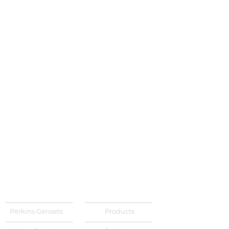
Perkins Gensets
Products