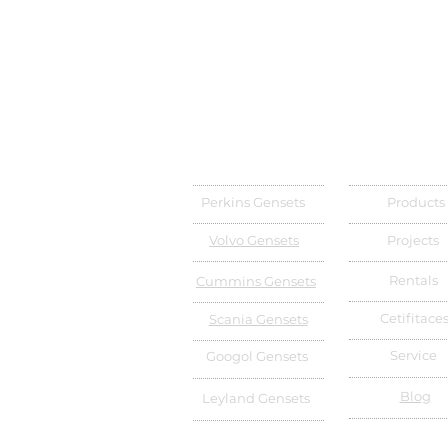
Perkins Gensets
Products
Volvo Gensets
Projects
Rentals
Cummins Gensets
Cetifitace
Scania Gensets
Service
Googol Gensets
Blog
Leyland Gensets