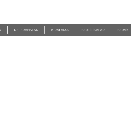
R
REFERANSLAR
KİRALAMA
SERTİFİKALAR
SERVİS