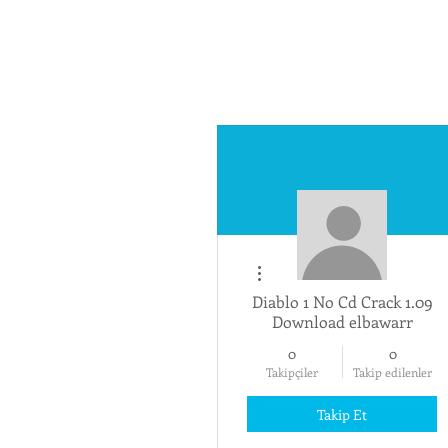
Diğer Eylemler
Diablo 1 No Cd Crack 1.09
Download elbawarr
0
0
Takipçiler
Takip edilenler
Takip Et