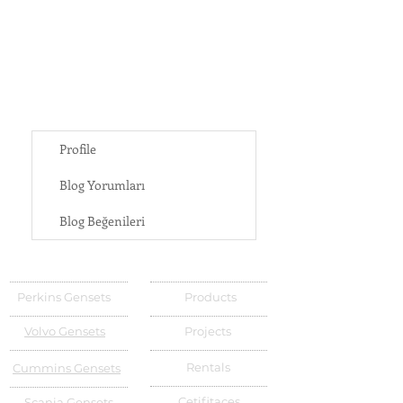
Profile
Blog Yorumları
Blog Beğenileri
Perkins Gensets
Products
Volvo Gensets
Projects
Rentals
Cummins Gensets
Cetifitaces
Scania Gensets