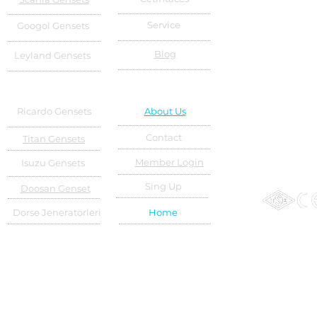
Service
Googol Gensets
Blog
Leyland Gensets
Ricardo Gensets
About Us
Contact
Titan Gensets
Member Login
Isuzu Gensets
Sing Up
Doosan Genset
Dorse Jeneratörleri
Home