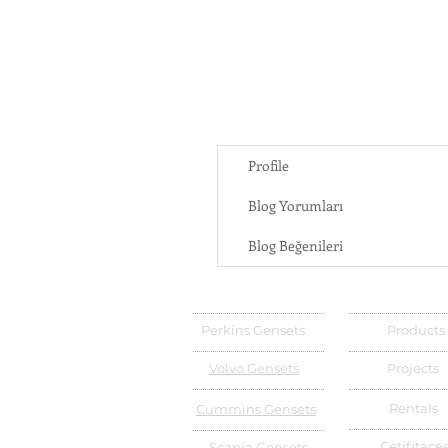
Profile
Blog Yorumları
Blog Beğenileri
Perkins Gensets
Products
Volvo Gensets
Projects
Rentals
Cummins Gensets
Cetifitace
Scania Gensets