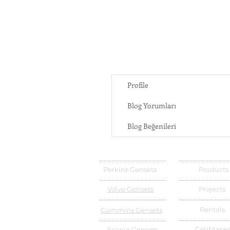
Profile
Blog Yorumları
Blog Beğenileri
Perkins Gensets
Products
Volvo Gensets
Projects
Rentals
Cummins Gensets
Cetifitace
Scania Gensets