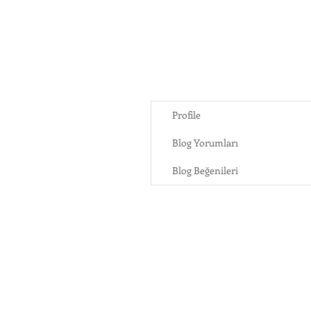
Profile
Blog Yorumları
Blog Beğenileri