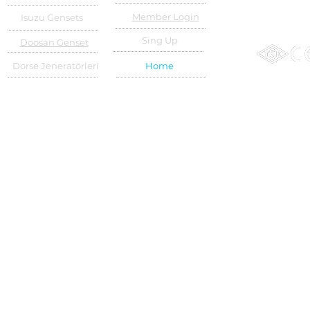
Member Login
Isuzu Gensets
Sing Up
Doosan Genset
Dorse Jeneratörleri
Home