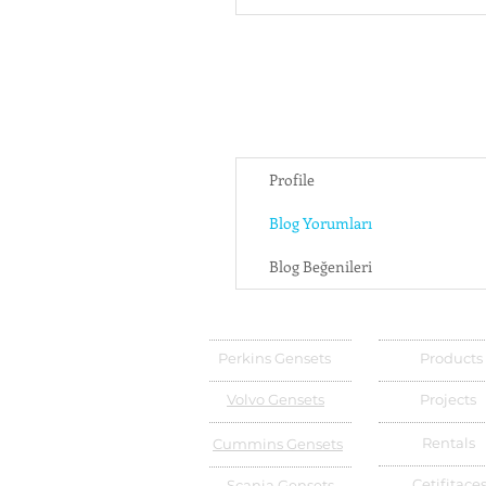
Profile
Blog Yorumları
Blog Beğenileri
Perkins Gensets
Products
Volvo Gensets
Projects
Rentals
Cummins Gensets
Cetifitace
Scania Gensets