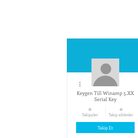
Diğer Eylemler
Keygen Till Winamp 5.XX
Serial Key
0
0
Takipçiler
Takip edilenler
Takip Et