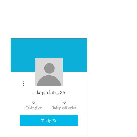
Diğer Eylemler
rikaparlato586
0
0
Takipçiler
Takip edilenler
Takip Et