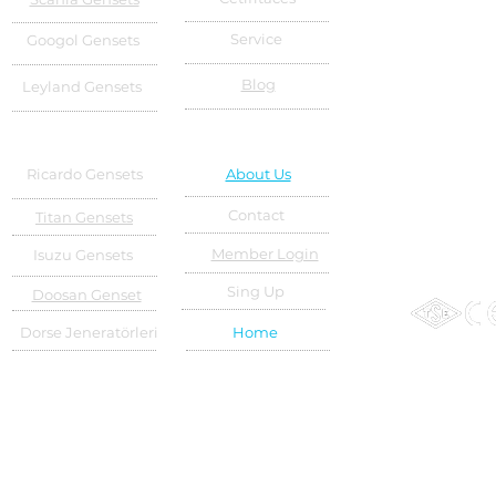
Service
Googol Gensets
Blog
Leyland Gensets
Ricardo Gensets
About Us
Contact
Titan Gensets
Member Login
Isuzu Gensets
Sing Up
Doosan Genset
Dorse Jeneratörleri
Home