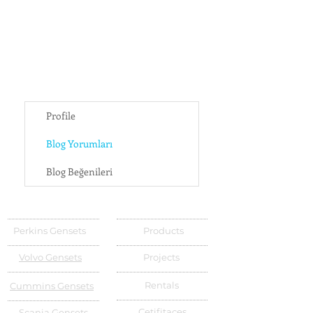
Profile
Blog Yorumları
Blog Beğenileri
Perkins Gensets
Products
Volvo Gensets
Projects
Rentals
Cummins Gensets
Cetifitaces
Scania Gensets