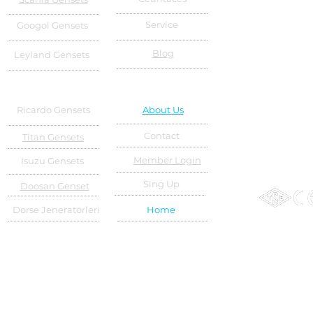
Service
Googol Gensets
Blog
Leyland Gensets
Ricardo Gensets
About Us
Contact
Titan Gensets
Member Login
Isuzu Gensets
Sing Up
Doosan Genset
Dorse Jeneratörleri
Home