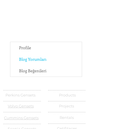
Profile
Blog Yorumları
Blog Beğenileri
Perkins Gensets
Products
Volvo Gensets
Projects
Rentals
Cummins Gensets
Cetifitaces
Scania Gensets