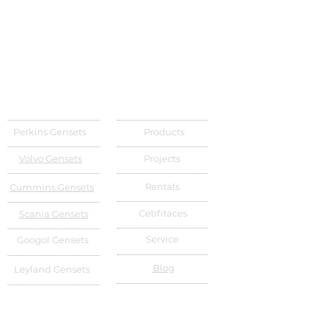
Perkins Gensets
Products
Volvo Gensets
Projects
Rentals
Cummins Gensets
Cetifitaces
Scania Gensets
Service
Googol Gensets
Blog
Leyland Gensets